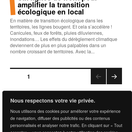
amplifier la transition
écologique en local
En matière de transition écologique dans les
territoires, les lignes bougent. Et cela s’accélère !
Canicules, feux de forêts, pluies diluviennes,
inondations… Les effets du dérèglement climatique
deviennent de plus en plus palpables dans un
nombre croissant de territoires. Avec la...
Navigation
PAGE
1
PAGE
des
SUIV
ANT
Nous respectons votre vie privée.
articles
E
Nous utilisons des cookies pour améliorer votre expérience
Si vous voulez savoir ce qu’on fait,
de navigation, diffuser des publicités ou des contenus
c’est ici
.
personnalisés et analyser notre trafic. En cliquant sur « Tout