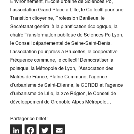
Environnement, l’Ecole urbaine de Sciences Po,
l’association Grand Place à Lille, le Collectif pour une
Transition citoyenne, Profession Banlieue, le
Secrétariat général à la planification écologique, la
chaire Transformation publique de Sciences Po Lyon,
le Conseil départemental de Seine-Saint-Denis,
l’association pour.press à Bruxelles, la coopérative
Fréquence commune, le collectif Démocratiser la
politique, la Métropole de Lyon, l’Association des
Maires de France, Plaine Commune, l’agence
d’urbanisme de Saint-Etienne, le CERDD et l’agence
d’urbanisme de Lille, la 27e Région, le Conseil de
développement de Grenoble Alpes Métropole…
Partager ce billet :
L
F
T
E