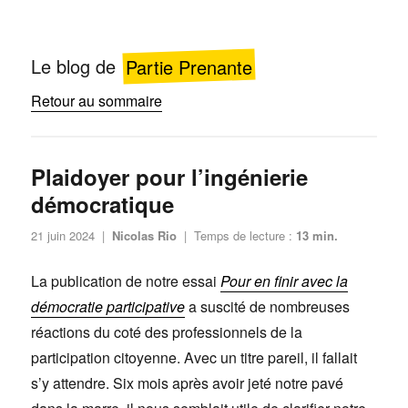
Le blog de
Partie Prenante
Retour au sommaire
Plaidoyer pour l’ingénierie
démocratique
Publié
21 juin 2024
|
Nicolas Rio
|
Temps de lecture :
13
min.
le
La publication de notre essai
Pour en finir avec la
démocratie participative
a suscité de nombreuses
réactions du coté des professionnels de la
participation citoyenne. Avec un titre pareil, il fallait
s’y attendre. Six mois après avoir jeté notre pavé