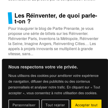
Les Réinventer, de quoi parle-
t-on ?
Pour inaugurer le blog de Partie Prenante, je vous
propose une série de billets sur les Réinventer.
Réinventer Paris, Inventons la Métropole, Réinventer
la Seine, Imagine Angers, Reinventing Cities… Les
appels à projets innovants se multiplient à grande
vitesse, sans...
Nous respectons votre vie privée.
Nous utilisons des cookies pour améliorer votre expérience
Si vous voulez savoir ce qu’on fait,
de navigation, diffuser des publicités ou des contenus
c’est ici
.
personnalisés et analyser notre trafic. En cliquant sur « Tout
accepter », vous consentez à notre utilisation des cookies.
Si vous voulez poursuivre la discussion,
contactez-
nous
.
Personnaliser
Tout rejeter
Accepter tout