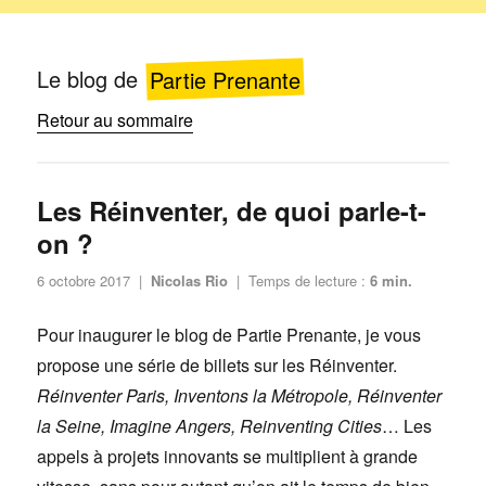
Le blog de
Partie Prenante
Retour au sommaire
Les Réinventer, de quoi parle-t-
on ?
Publié
6 octobre 2017
|
Nicolas Rio
|
Temps de lecture :
6
min.
le
Pour inaugurer le blog de Partie Prenante, je vous
propose une série de billets sur les Réinventer.
Réinventer Paris, Inventons la Métropole, Réinventer
la Seine, Imagine Angers, Reinventing Cities
… Les
appels à projets innovants se multiplient à grande