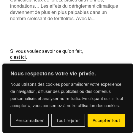
inondations… Les effets du dérèglement climatique
deviennent de plus en plus palpables dans un
nombre croissant de territoires. Avec la...
Si vous voulez savoir ce qu’on fait,
c’est ici
.
Si vous voulez poursuivre la discussion,
Nous respectons votre vie privée.
contactez-
nous
.
Nous utilisons des cookies pour améliorer votre expérience
de navigation, diffuser des publicités ou des contenus
personnalisés et analyser notre trafic. En cliquant sur « Tout
accepter », vous consentez à notre utilisation des cookies.
Personnaliser
Tout rejeter
Accepter tout