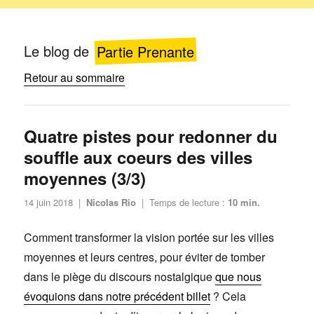
Le blog de
Partie Prenante
Retour au sommaire
Quatre pistes pour redonner du
souffle aux coeurs des villes
moyennes (3/3)
Publié
14 juin 2018
|
Nicolas Rio
|
Temps de lecture :
10
min.
le
Comment transformer la vision portée sur les villes
moyennes et leurs centres, pour éviter de tomber
dans le piège du discours nostalgique
que nous
évoquions dans notre précédent billet
? Cela