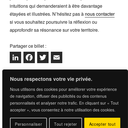
intuitions qui demanderaient à être davantage
étayées et illustrées. N’hésitez pas à
nous contacter
si vous souhaitez poursuivre la réflexion ou
approfondir sa résonance sur votre territoire.
Partager ce billet :
L
F
T
E
i
a
w
m
Nous respectons votre vie privée.
n
c
i
a
Nous utilisons des cookies pour améliorer votre expérience
k
e
t
i
Si vous voulez savoir ce qu’on fait,
de navigation, diffuser des publicités ou des contenus
c’est ici
.
e
b
t
l
personnalisés et analyser notre trafic. En cliquant sur « Tout
accepter », vous consentez à notre utilisation des cookies.
Si vous voulez poursuivre la discussion,
d
o
e
contactez-
nous
.
Personnaliser
Tout rejeter
Accepter tout
I
o
r