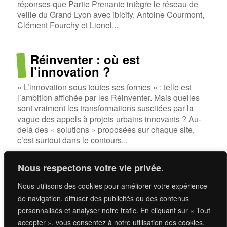
réponses que Partie Prenante intègre le réseau de
veille du Grand Lyon avec ibicity, Antoine Courmont,
Clément Fourchy et Lionel...
Réinventer : où est
l’innovation ?
« L’innovation sous toutes ses formes » : telle est
l’ambition affichée par les Réinventer. Mais quelles
sont vraiment les transformations suscitées par la
vague des appels à projets urbains innovants ? Au-
delà des « solutions » proposées sur chaque site,
c’est surtout dans le contours...
Nous respectons votre vie privée.
Nous utilisons des cookies pour améliorer votre expérience
Si vous voulez savoir ce qu’on fait,
de navigation, diffuser des publicités ou des contenus
c’est ici
.
personnalisés et analyser notre trafic. En cliquant sur « Tout
accepter », vous consentez à notre utilisation des cookies.
Si vous voulez poursuivre la discussion,